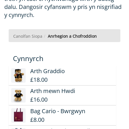
dalu. Dangosir cyfanswm y pris yn nisgrifiad
y cynnyrch.
Anrhegion
Canolfan Siopa
Anrhegion a Chofroddion
a
Chofroddion
Cynnyrch
Arth Graddio
£18.00
Arth mewn Hwdi
£16.00
Bag Cario - Bwrgwyn
£8.00