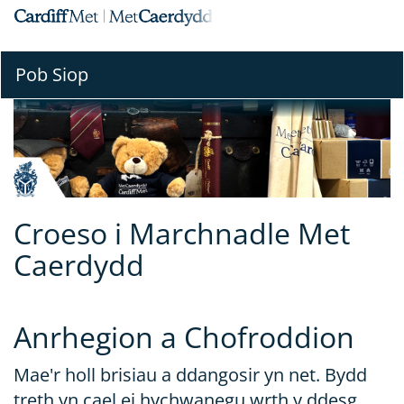
Neidio
Togl
i'r
Prif
Prif
Pob Siop
Far
Gynnwys
Llyw
Croeso i Marchnadle Met
Caerdydd
Anrhegion a Chofroddion
Mae'r holl brisiau a ddangosir yn net. Bydd
treth yn cael ei hychwanegu wrth y ddesg