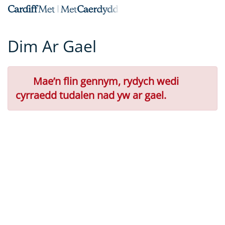
Neidio
Togl
i'r
Prif
Prif
Far
Dim Ar Gael
Gynnwys
Llyw
Gwall
Mae’n flin gennym, rydych wedi
cyrraedd tudalen nad yw ar gael.