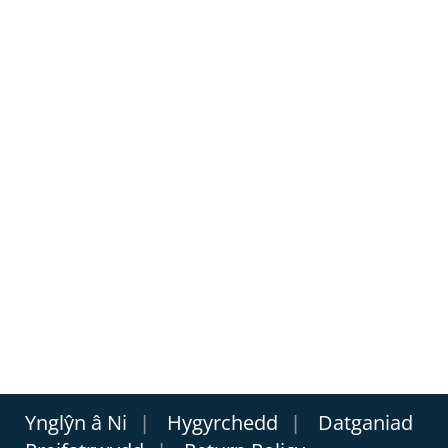
Ynglŷn â Ni
Hygyrchedd
Datganiad
|
|